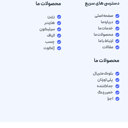
دسترسی های سریع
محصولات ما
صفحه اصلی
رزین
درباره ما
هاردنر
خدمات ما
سیلیکون
محصولات ما
الیاف
ارتباط با ما
چسب
مقالات
ژلکوت
محصولات ما
بلوک متریال
پلی اورتان
جداکننده
خمیر رنگ
اجرا