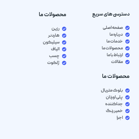
دسترسی های سریع
محصولات ما
صفحه اصلی
رزین
درباره ما
هاردنر
خدمات ما
سیلیکون
محصولات ما
الیاف
ارتباط با ما
چسب
مقالات
ژلکوت
محصولات ما
بلوک متریال
پلی اورتان
جداکننده
خمیر رنگ
اجرا