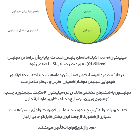
سیلیکون (Silicone با E) ماده‌ای پلیمری است که پایه‌ی آن بر اساس سیلیس
(Silicon با O) یعنی عنصر طبیعی Si ساخته می‌شود.
برخلاف تصور عام، سیلیکون همان شن و ماسه نیست بلکه نتیجه فرآوری
شیمیایی سیلیس درکنار اکسیژن، کربن و دیگر عناصر است.
سیلیکون به شکلهای مختلفی مانند روغن سیلیکون، لاستیک سیلیکون، چسب،
فوم،ورق و رزین درصنایع مختلف کاربرد دارد.از آنجایی
که تجهیزات تولید آن پیچیده و نیازمند دانش فنی و تکنولوژی پیشرفته است،
بسیاری از کشورها از جمله ایران بخش قابل‌توجهی از نیاز
خود را از طریق واردات تأمین می‌کنند.