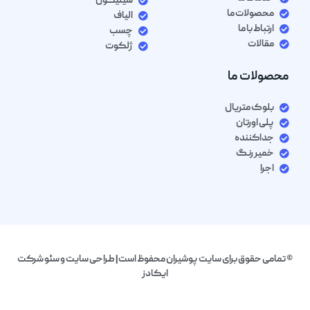
سیلیکون
محصولات ما
الیاف
ارتباط با ما
چسب
مقالات
ژلکوت
محصولات ما
بلوک متریال
پلی اورتان
جداکننده
خمیر رنگ
اجرا
© تمامی حقوق برای سایت پوشیران محفوظ است| طراحی سایت و سئو شرکت
ایکادز