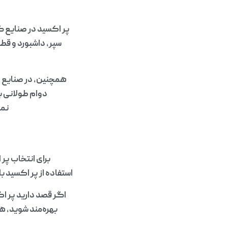
ک
پر اکسید در صنایع گ
سپر، داشبورد و قطع
همچنین، در صنایع ه
دوام طولانی ب
نمو
برای انتخاب پر
استفاده از پر اکسید 
اگر قصد دارید پر اک
بهره‌مند شوید، هم