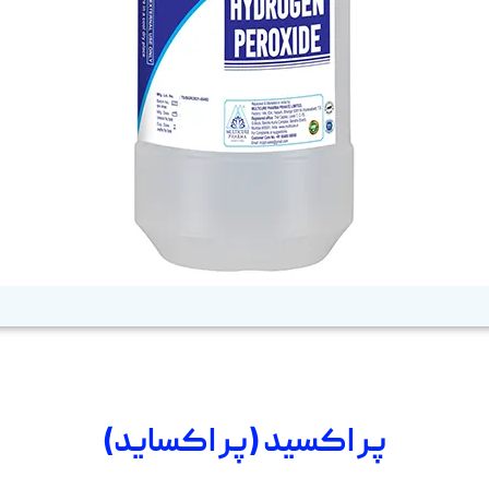
پر اکسید (پر اکساید)