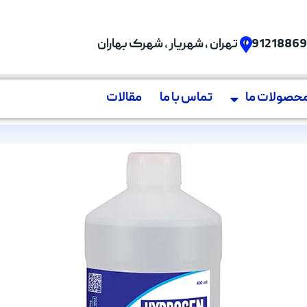
09121886
تهران , شهریار , شهرک بهاران
حصولات ما
تماس با ما
مقالات