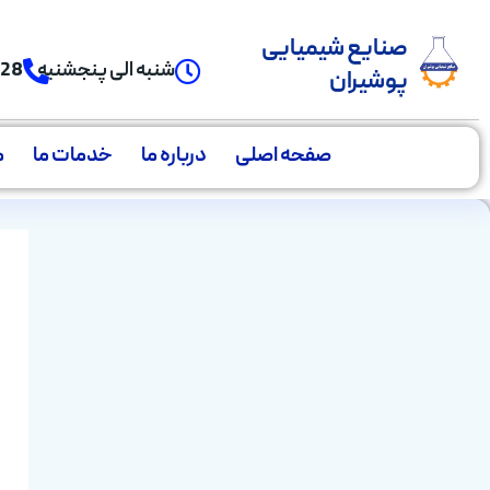
صنایع شیمیایی
شنبه الی پنجشنبه
928
پوشیران
صفحه اصلی
درباره ما
خدمات ما
م