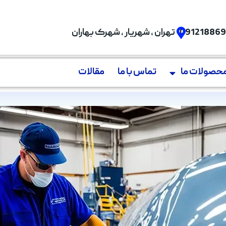
09121886
تهران , شهریار , شهرک بهاران
حصولات ما
تماس با ما
مقالات