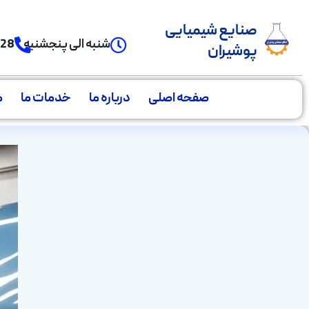
صنایع شیمیایی
شنبه الی پنجشنبه
928
پوشیران
صفحه اصلی
درباره ما
خدمات ما
م