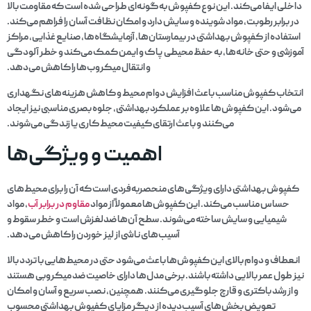
داخلی ایفا می‌کند. این نوع کفپوش به‌گونه‌ای طراحی شده است که مقاومت بالا
در برابر رطوبت، مواد شوینده و سایش دارد و امکان نظافت آسان را فراهم می‌کند.
استفاده از کفپوش بهداشتی در بیمارستان‌ها، آزمایشگاه‌ها، صنایع غذایی، مراکز
آموزشی و حتی خانه‌ها، به حفظ محیطی پاک و ایمن کمک می‌کند و خطر آلودگی
و انتقال میکروب‌ها را کاهش می‌دهد.
انتخاب کفپوش مناسب باعث افزایش دوام محیط و کاهش هزینه‌های نگهداری
می‌شود. این کفپوش‌ها علاوه بر عملکرد بهداشتی، جلوه بصری مناسبی نیز ایجاد
می‌کنند و باعث ارتقای کیفیت محیط کاری یا زندگی می‌شوند.
اهمیت و ویژگی‌ها
کفپوش بهداشتی دارای ویژگی‌های منحصربه‌فردی است که آن را برای محیط‌های
حساس مناسب می‌کند. این کفپوش‌ها معمولاً از مواد
مقاوم در برابر آب
، مواد
شیمیایی و سایش ساخته می‌شوند. سطح آن‌ها ضدلغزش است و خطر سقوط و
آسیب‌های ناشی از لیز خوردن را کاهش می‌دهد.
انعطاف و دوام بالای این کفپوش‌ها باعث می‌شود حتی در محیط‌هایی با تردد بالا
نیز طول عمر بالایی داشته باشند. برخی مدل‌ها دارای خاصیت ضد میکروبی هستند
و از رشد باکتری و قارچ جلوگیری می‌کنند. همچنین، نصب سریع و آسان و امکان
تعویض بخش‌های آسیب‌دیده از دیگر مزایای کفپوش بهداشتی محسوب