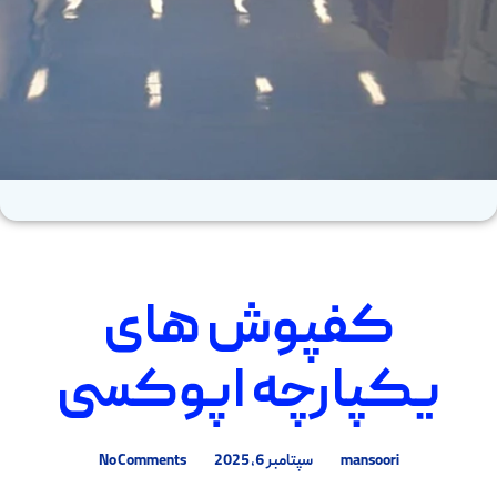
کفپوش های
یکپارچه اپوکسی
mansoori
سپتامبر 6, 2025
No Comments