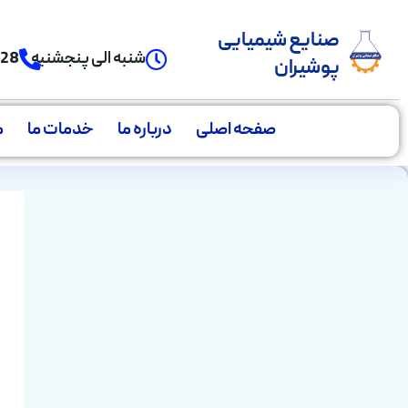
صنایع شیمیایی
شنبه الی پنجشنبه
928
پوشیران
صفحه اصلی
درباره ما
خدمات ما
م