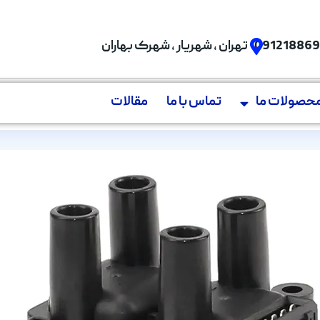
09121886
تهران , شهریار , شهرک بهاران
حصولات ما
تماس با ما
مقالات