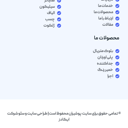
هاردنر
خدمات ما
سیلیکون
محصولات ما
الیاف
ارتباط با ما
چسب
مقالات
ژلکوت
محصولات ما
بلوک متریال
پلی اورتان
جداکننده
خمیر رنگ
اجرا
© تمامی حقوق برای سایت پوشیران محفوظ است| طراحی سایت و سئو شرکت
ایکادز