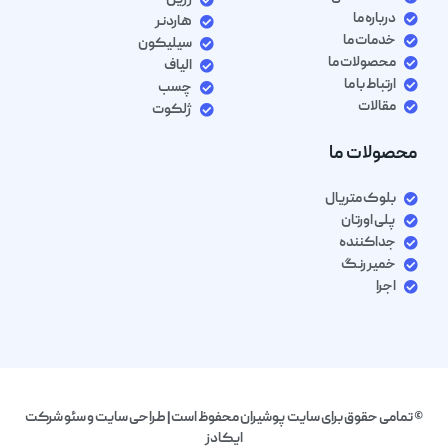
رزین
درباره ما
هاردنر
خدمات ما
سیلیکون
محصولات ما
الیاف
ارتباط با ما
چسب
مقالات
ژلکوت
محصولات ما
بلوک متریال
پلی اورتان
جداکننده
خمیر رنگ
اجرا
© تمامی حقوق برای سایت پوشیران محفوظ است| طراحی سایت و سئو شرکت
ایکادز