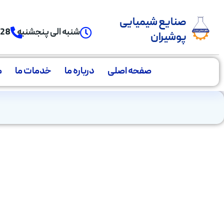
صنایع شیمیایی
شنبه الی پنجشنبه
928
پوشیران
صفحه اصلی
درباره ما
خدمات ما
م