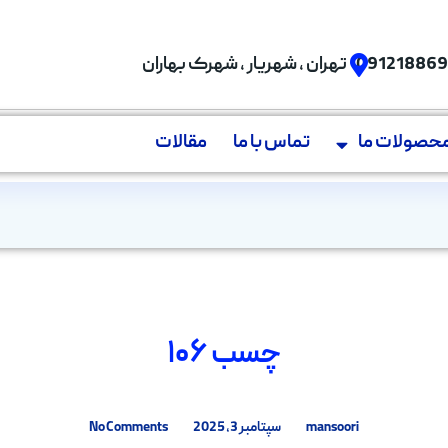
09121886
تهران , شهریار , شهرک بهاران
حصولات ما
تماس با ما
مقالات
چسب ۱۰۶
mansoori
سپتامبر 3, 2025
No Comments