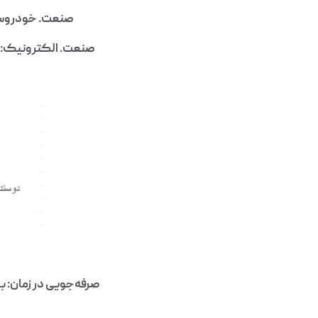
صنعت. خودروساز
صنعت. الکترونیک: د
صرفه‌جویی در زمان: ب