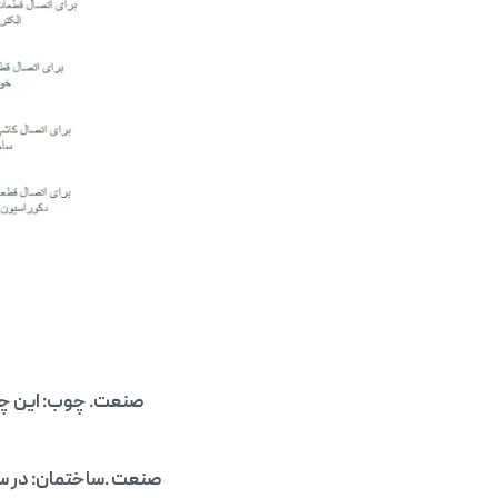
صنعت. چوب: این چس
صنعت .ساختمان: در سا