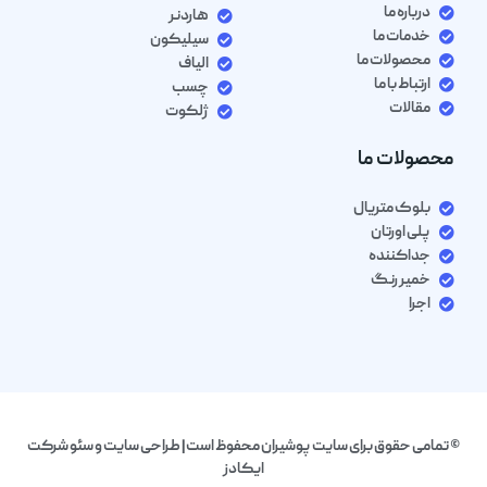
درباره ما
هاردنر
خدمات ما
سیلیکون
محصولات ما
الیاف
ارتباط با ما
چسب
مقالات
ژلکوت
محصولات ما
بلوک متریال
پلی اورتان
جداکننده
خمیر رنگ
اجرا
© تمامی حقوق برای سایت پوشیران محفوظ است| طراحی سایت و سئو شرکت
ایکادز