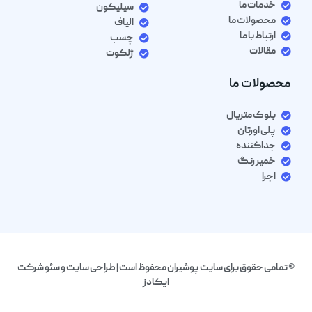
خدمات ما
سیلیکون
محصولات ما
الیاف
ارتباط با ما
چسب
مقالات
ژلکوت
محصولات ما
بلوک متریال
پلی اورتان
جداکننده
خمیر رنگ
اجرا
© تمامی حقوق برای سایت پوشیران محفوظ است| طراحی سایت و سئو شرکت
ایکادز