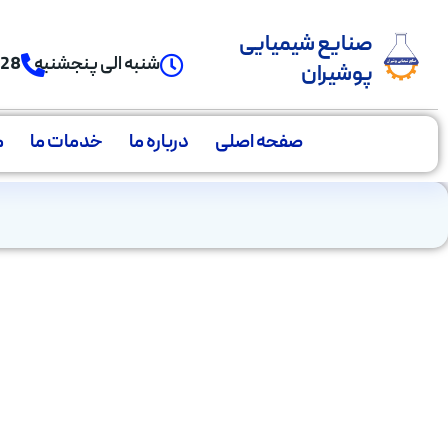
صنایع شیمیایی
شنبه الی پنجشنبه
928
پوشیران
صفحه اصلی
درباره ما
خدمات ما
م