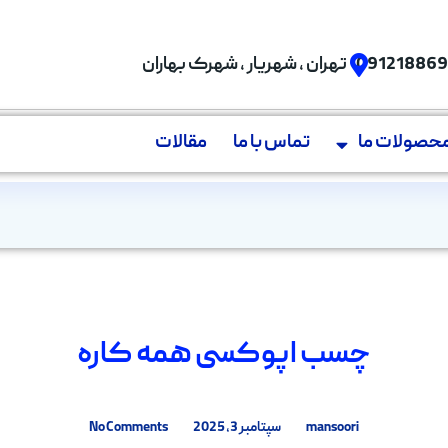
09121886
تهران , شهریار , شهرک بهاران
حصولات ما
تماس با ما
مقالات
چسب اپوکسی همه کاره
mansoori
سپتامبر 3, 2025
No Comments