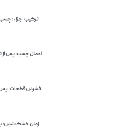
ترکیب اجزاء: چسب 
اعمال چسب: پس از تر
فشردن قطعات: پس از 
زمان خشک شدن: بس