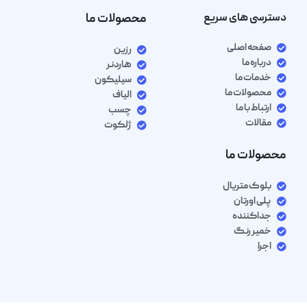
دسترسی های سریع
محصولات ما
صفحه اصلی
رزین
درباره ما
هاردنر
خدمات ما
سیلیکون
محصولات ما
الیاف
ارتباط با ما
چسب
مقالات
ژلکوت
محصولات ما
بلوک متریال
پلی اورتان
جداکننده
خمیر رنگ
اجرا