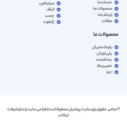
خدمات ما
سیلیکون
محصولات ما
الیاف
ارتباط با ما
چسب
مقالات
ژلکوت
محصولات ما
بلوک متریال
پلی اورتان
جداکننده
خمیر رنگ
اجرا
© تمامی حقوق برای سایت پوشیران محفوظ است| طراحی سایت و سئو شرکت
ایکادز