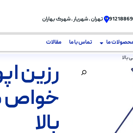
09121886
تهران , شهریار , شهرک بهاران
حصولات ما
تماس با ما
مقالات
بالا
رزین اپ
خواص م
بالا