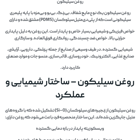
روغن سیلیکون
روغن سیلیکون
یک نوع مایع شفاف، بی‌رنگ، بی‌بو و بی‌مزه با پایه پلیمری
سیلیکونی است که از
پلی‌دی‌متیل‌سیلوکسان (PDMS)
مشتق شده و دارای
خواص فیزیکی و شیمیایی بسیار خاص و پایدار است. این روغن به دلیل
پایداری
حرارتی بالا، خواص ضدچسبندگی، روانکاری فوق‌العاده، و سازگاری
شیمیایی گسترده
، در طیف وسیعی از صنایع از جمله پزشکی، دارویی، آرایشی،
صنایع غذایی، الکترونیک، خودروسازی، قالب‌سازی، منسوجات و موارد صنعتی
کاربرد دارد.
روغن سیلیکون – ساختار شیمیایی و
عملکرد
روغن سیلیکون از زنجیره‌های سیلوکسان (Si–O) تشکیل شده که با گروه‌های
متیل جایگزین شده‌اند. این ساختار منحصر‌به‌فرد باعث می‌شود که روغن دارای:
ویسکوزیته پایدار در بازه دمایی گسترده