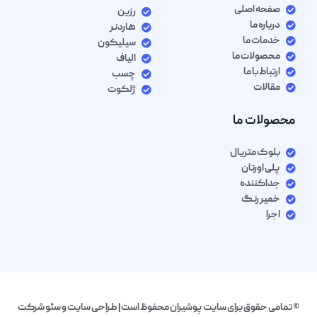
صفحه اصلی
رزین
درباره ما
هاردنر
خدمات ما
سیلیکون
محصولات ما
الیاف
ارتباط با ما
چسب
مقالات
ژلکوت
محصولات ما
بلوک متریال
پلی اورتان
جداکننده
خمیر رنگ
اجرا
© تمامی حقوق برای سایت پوشیران محفوظ است| طراحی سایت و سئو شرکت