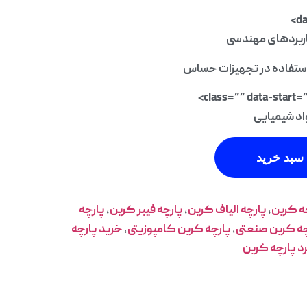
اربردهای مهندسی
استفاده در تجهیزات حساس
class=”” data-start
واد شیمیایی
سبد خرید
چه کربن
,
پارچه الیاف کربن
,
پارچه فیبر کربن
,
پارچه
چه کربن صنعتی
,
پارچه کربن کامپوزیتی
,
خرید پارچه
د پارچه کربن