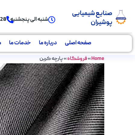
صنایع شیمیایی
شنبه الی پنجشنبه
928
پوشیران
صفحه اصلی
درباره ما
خدمات ما
م
Home
»
فروشگاه
»
پارچه کربن