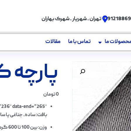
09121886
تهران , شهریار , شهرک بهاران
حصولات ما
تماس با ما
مقالات
پارچه ک
0
تومان
”236″ data-end=”265″>
بافت: ساده، جناغی یا سا
وزن: بین 100 تا 600 گرم بر مترمربع