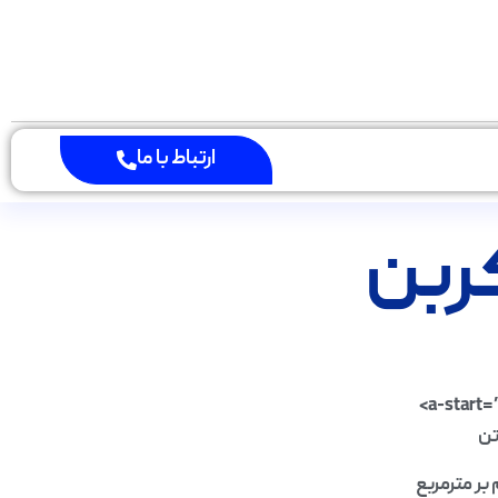
ارتباط با ما
ربن
a-start=
تن