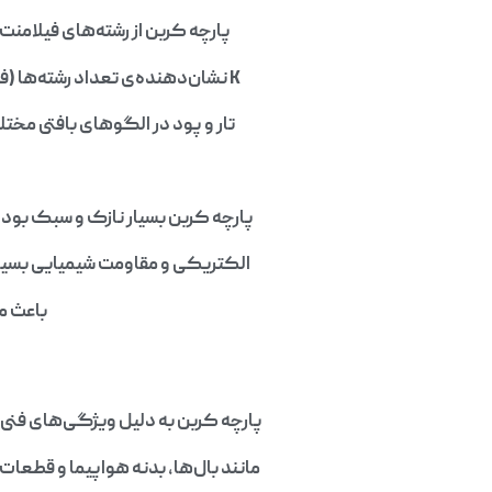
پارچه کربن از رشته‌های فیلامنت کربنی ساخته می‌شود 
K نشان‌دهنده‌ی تعداد رشته‌ها (فیلامنت‌ها) در هر دسته است. برای مثال، نخ 3K شامل ۳۰۰۰ رشته فیلامنت کربن است. این نخ‌ها به‌صورت
تار و پود در الگوهای بافتی مختلف مانند Plain (ساده)، Twill (حالت جناغی) یا Satin (براق) بافته می‌شون
پارچه کربن بسیار نازک و سبک بوده، 
الکتریکی و مقاومت شیمیایی بسیار 
باعث م
پارچه کربن به دلیل ویژگی‌های فنی 
مانند بال‌ها، بدنه هواپیما و قطعا