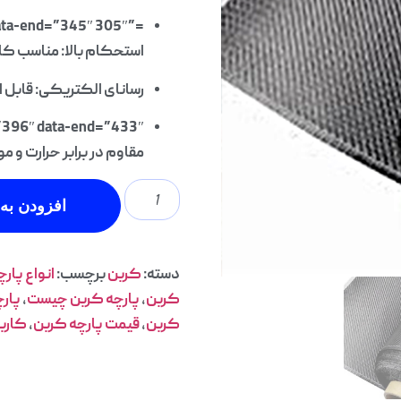
=”305″ data-end=”345″>
استحکام بالا: مناسب ک
رسانای الکتریکی: قابل 
=”396″ data-end=”433″>
مقاوم در برابر حرارت و م
افزودن به 
دسته:
کربن
برچسب:
انواع پار
کربن
,
پارچه کربن چیست
,
پار
کربن
,
قیمت پارچه کربن
,
کاربر