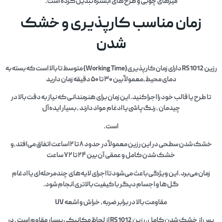
میزهای چوبی و طرح‌های آبستره تبدیل کرده است.
زمان مناسب کارپذیری و خشک
شدن
رزین RS1012 دارای زمان کارپذیری(Working Time) متوسط تا بالا است که بسته به
دمای محیط،معمولاً بین ۳۰ تا ۵۰ دقیقه زمان دارید
تا طرح یا قالب خود را اجرا کنید. این زمان برای هنرمندانی که نیاز به دقت بالا در
چیدمان ، رنگ‌پاشی یا ادغام مواد دارند ، بسیار ایده‌آل
است.
خشک شدن سطحی در این رزین معمولاً در حدود ۸ تا ۱۲ساعت اتفاق می‌افتد،و
خشک شدن کامل و عمقی آن بین ۲۴ تا ۷۲ ساعت
زمان می‌برد. این ویژگی باعث می‌شود تا اجرای لایه‌های چندمرحله‌ای یا ادغام
گل‌ها و اجسام دیگر با کیفیت بالاتری انجام شود.
مقاومت بالا در برابر ضربه، خراش و اشعه UV
پس از خشک شدن کامل، رزین RS1012 از لحاظ مکانیکی بسیار مقاوم است . در