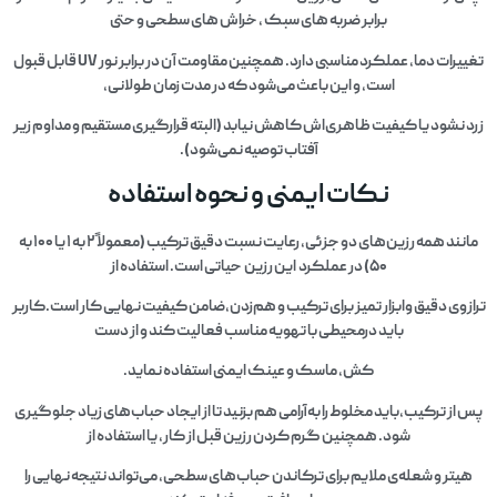
برابر ضربه‌ های سبک ، خراش‌ های سطحی و حتی
تغییرات دما، عملکرد مناسبی دارد. همچنین مقاومت آن در برابر نور UV قابل قبول
است، و این باعث می‌شود که در مدت زمان طولانی،
زرد نشود یا کیفیت ظاهری‌اش کاهش نیابد (البته قرارگیری مستقیم و مداوم زیر
آفتاب توصیه نمی‌شود).
نکات ایمنی و نحوه استفاده
مانند همه رزین‌های دو جزئی، رعایت نسبت دقیق ترکیب (معمولاً ۲ به ۱ یا ۱۰۰ به
۵۰) در عملکرد این رزین حیاتی است. استفاده از
ترازوی دقیق وابزار تمیز برای ترکیب و هم‌زدن،ضامن کیفیت نهایی کار است.کاربر
باید درمحیطی با تهویه مناسب فعالیت کند و از دست
کش، ماسک و عینک ایمنی استفاده نماید.
پس از ترکیب،باید مخلوط را به‌آرامی هم بزنید تا از ایجاد حباب‌های زیاد جلوگیری
شود. همچنین گرم کردن رزین قبل از کار، یا استفاده از
هیتر و شعله‌ی ملایم برای ترکاندن حباب‌های سطحی، می‌تواند نتیجه نهایی را