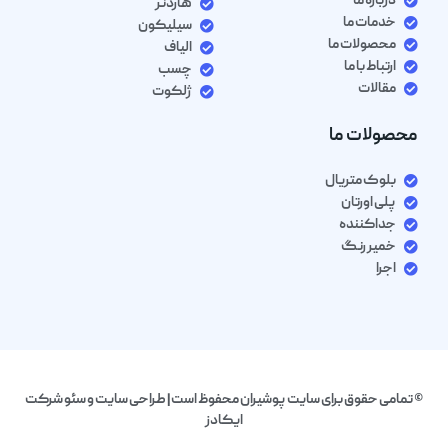
درباره ما
هاردنر
خدمات ما
سیلیکون
محصولات ما
الیاف
ارتباط با ما
چسب
مقالات
ژلکوت
محصولات ما
بلوک متریال
پلی اورتان
جداکننده
خمیر رنگ
اجرا
© تمامی حقوق برای سایت پوشیران محفوظ است| طراحی سایت و سئو شرکت
ایکادز