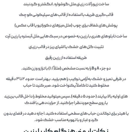
ساخت زیورآلات رزینی مثل گوشواره، انگشتر و گردنبند
قالب‌گیری ظریف با استفاده از قالب‌های سیلیکونی کوچک
پوشش‌های شفاف برای چوب (مثل میزهای دکوراتیو یا قاب عکس)
ساخت تابلوهای هنری با رزین به‌خصوص در سبک‌هایی مثل آبستره یا رزین‌ آرت
تثبیت گل‌های خشک یا اشیای ریز در قالب رزینی
طریقه استفاده از رزین رقیق
دو جزء A و B را به نسبت مشخص (مثلاً ۱:۱) با ترازو وزن کنید.
در ظرفی تمیز و خشک به‌آرامی ترکیب را هم بزنید. بهتر است حدود ۲ تا ۳ دقیقه
مخلوط کنید تا کاملاً یکنواخت شود.صبر کنید تا حباب‌
های اولیه بالا بیایند (حدود ۵ دقیقه)،سپس میتوانید مخلوط را داخل قالب بریزید
یا روی سطح موردنظر اجرا کنید.از حرارت‌دهی با فندک
یا هیتر برای ترکاندن حباب‌های سطحی استفاده کنید.اجازه دهید در فضای بدون
گرد و غبار و با تهویه مناسب خشک شود.