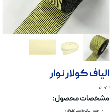
الیاف کولار نوار
0
تومان
مشخصات محصول:
جنس الیاف
: آرامید (کولار)