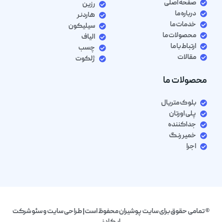
صفحه اصلی
رزین
درباره ما
هاردنر
خدمات ما
سیلیکون
محصولات ما
الیاف
ارتباط با ما
چسب
مقالات
ژلکوت
محصولات ما
بلوک متریال
پلی اورتان
جداکننده
خمیر رنگ
اجرا
© تمامی حقوق برای سایت پوشیران محفوظ است| طراحی سایت و سئو شرکت