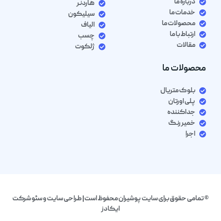
درباره ما
هاردنر
خدمات ما
سیلیکون
محصولات ما
الیاف
ارتباط با ما
چسب
مقالات
ژلکوت
محصولات ما
بلوک متریال
پلی اورتان
جداکننده
خمیر رنگ
اجرا
© تمامی حقوق برای سایت پوشیران محفوظ است| طراحی سایت و سئو شرکت
ایکادز