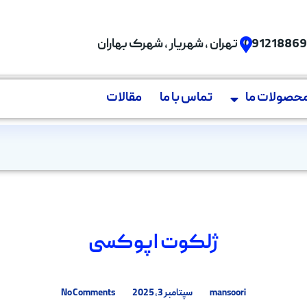
09121886
تهران , شهریار , شهرک بهاران
حصولات ما
تماس با ما
مقالات
ژلکوت اپوکسی
mansoori
سپتامبر 3, 2025
No Comments