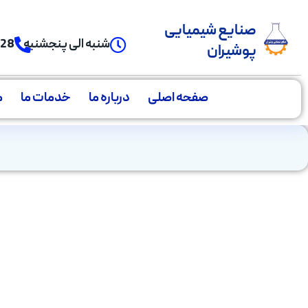
صنایع شیمیایی
شنبه الی پنجشنبه
928
پوشیران
صفحه اصلی
درباره ما
خدمات ما
م