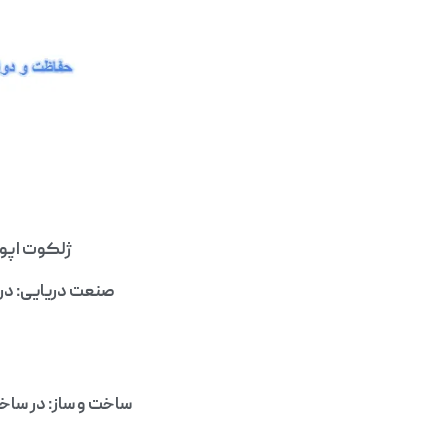
ژلکوت اپوکس
صنعت دریایی: در
ساخت و ساز: در ساخت