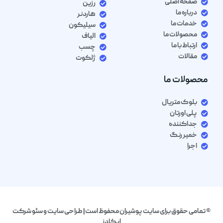
صفحه اصلی
رزین
درباره ما
هاردنر
خدمات ما
سیلیکون
محصولات ما
الیاف
ارتباط با ما
چسب
مقالات
ژلکوت
محصولات ما
بلوک متریال
پلی اورتان
جداکننده
خمیر رنگ
اجرا
© تمامی حقوق برای سایت پوشیران محفوظ است| طراحی سایت و سئو شرکت
ایکادز