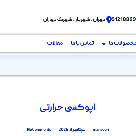
09121886
تهران , شهریار , شهرک بهاران
حصولات ما
تماس با ما
مقالات
اپوکسی حرارتی
mansoori
سپتامبر 3, 2025
No Comments