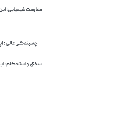
مقاومت شیمیایی: این م
چسبندگی عالی : اپ
سختی و استحکام : این