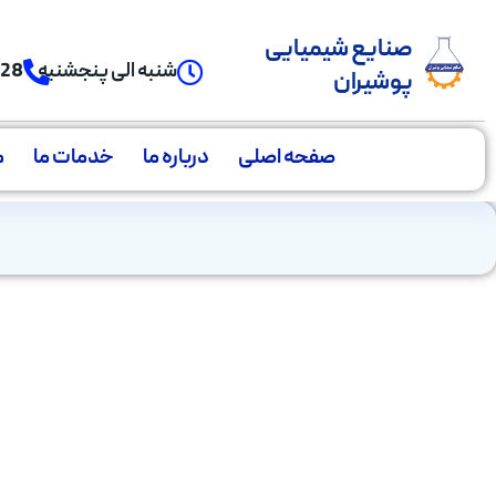
صنایع شیمیایی
شنبه الی پنجشنبه
928
پوشیران
صفحه اصلی
درباره ما
خدمات ما
م