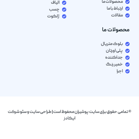
محصولات ما
الیاف
ارتباط با ما
چسب
مقالات
ژلکوت
محصولات ما
بلوک متریال
پلی اورتان
جداکننده
خمیر رنگ
اجرا
© تمامی حقوق برای سایت پوشیران محفوظ است| طراحی سایت و سئو شرکت
ایکادز