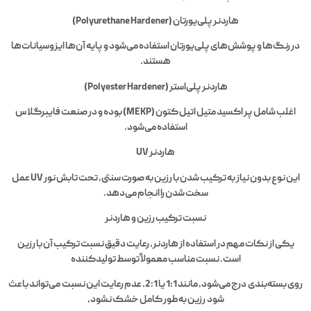
هاردنر پلی‌یورتان (Polyurethane Hardener)
در رنگ‌ها و پوشش‌های پلی‌یورتان استفاده می‌شود و پایه آن‌ها ایزوسیانات‌ها
هستند.
هاردنر پلی‌استر (Polyester Hardener)
اغلب شامل پر اکسید متیل اتیل کتون (MEKP) بوده و در صنعت فایبرگلاس
استفاده می‌شود.
هاردنر UV
این نوع بدون نیاز به ترکیب شدن با رزین به صورت سنتی، تحت تابش نور UV عمل
سخت شدن را انجام می‌دهد.
نسبت ترکیب رزین و هاردنر
یکی از نکات مهم در استفاده از هاردنر، رعایت دقیق نسبت ترکیب آن با رزین
است. نسبت مناسب معمولاً توسط تولیدکننده
روی بسته‌بندی درج می‌شود، مانند 1:1 یا 2:1. عدم رعایت این نسبت می‌تواند باعث
شود رزین به‌طور کامل خشک نشود،