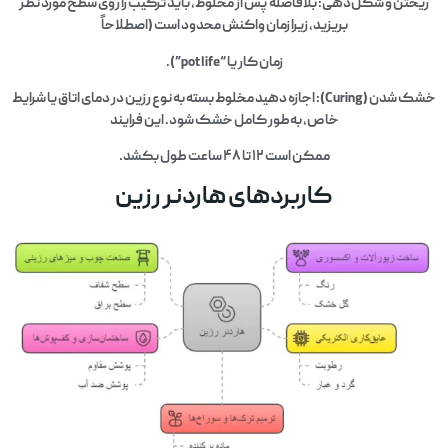
ریختن و شکل‌دهی: بلافاصله پس از مخلوط، باید ترکیب را روی سطح مورد نظر
بریزید، زیرا زمان واکنش محدود است (اصطلاحاً
زمان کار یا “pot life”).
خشک شدن (Curing): اجازه دهید مخلوط بسته به نوع رزین در دمای اتاق یا شرایط
خاص، به‌طور کامل خشک شود. این فرایند
ممکن است ۱۲ تا ۴۸ ساعت طول بکشد.
کاربردهای هاردنر رزین