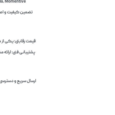
Aditya Birla, Momentive, یا Evonik را ارائه می‌دهد تا ن
قیمت رقابتی: یکی از 
پشتیبانی فنی: ارائه 
ارسال سریع و دسترسی 