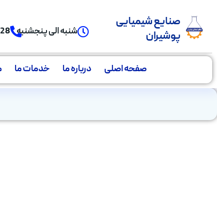
صنایع شیمیایی
شنبه الی پنجشنبه
928
پوشیران
صفحه اصلی
درباره ما
خدمات ما
م