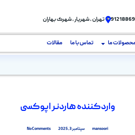
09121886
تهران , شهریار , شهرک بهاران
حصولات ما
تماس با ما
مقالات
واردکننده هاردنر اپوکسی
mansoori
سپتامبر 3, 2025
No Comments